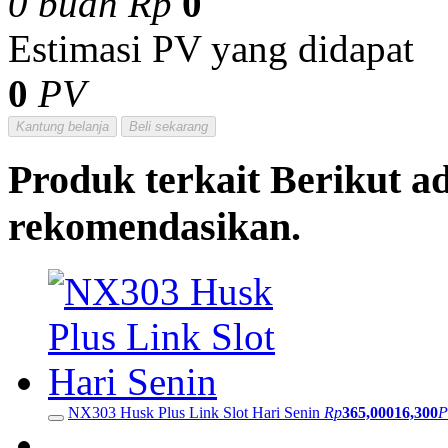
0
buah
Rp
0
Estimasi PV yang didapat
0
PV
Kantung belanja
Beli sekarang
Produk terkait
Berikut a
rekomendasikan.
NX303 Husk Plus Link Slot Hari Senin
Rp
365,000
16,300
P